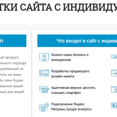
ОТКИ САЙТА С ИНДИВИ
йт
Что входит в сайт с инд
ый продукт,
льного подхода
акреплённый за
етить на ваши
Мы сами будем
решения вашей
ьный для вашей