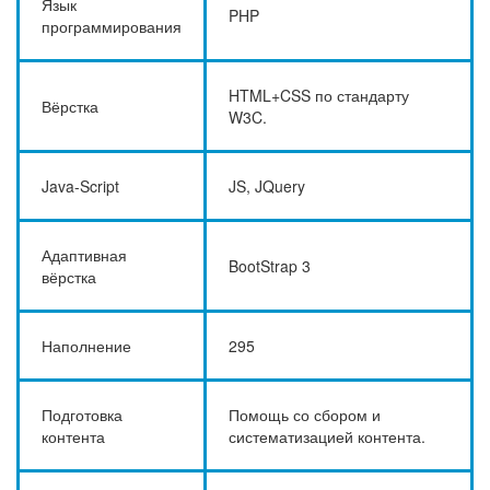
Язык
PHP
программирования
HTML+CSS по стандарту
Вёрстка
W3C.
Java-Script
JS, JQuery
Адаптивная
BootStrap 3
вёрстка
Наполнение
295
Подготовка
Помощь со сбором и
контента
систематизацией контента.