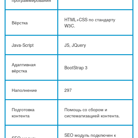
программирования
HTML+CSS по стандарту
Вёрстка
W3C.
Java-Script
JS, JQuery
Адаптивная
BootStrap 3
вёрстка
Наполнение
297
Подготовка
Помощь со сбором и
контента
систематизацией контента.
SEO модуль подключен к