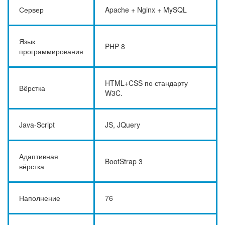
Сервер
Apache + Nginx + MySQL
Язык
PHP 8
программирования
HTML+CSS по стандарту
Вёрстка
W3C.
Java-Script
JS, JQuery
Адаптивная
BootStrap 3
вёрстка
Наполнение
76